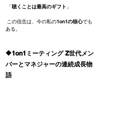
 「
聴くことは最高のギフト
」
 この信念は、今の私の
1on1の核心
でも
ある。
🔶1on1ミーティング Z世代メン
バーとマネジャーの連続成長物
語