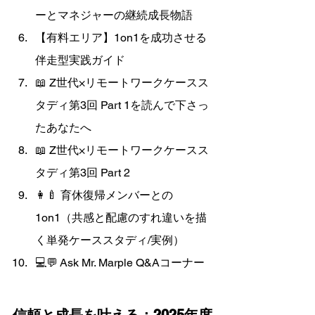
ーとマネジャーの継続成長物語
【有料エリア】1on1を成功させる
伴走型実践ガイド
📖 Z世代×リモートワークケースス
タディ第3回 Part 1を読んで下さっ
たあなたへ
📖 Z世代×リモートワークケースス
タディ第3回 Part 2 
👩‍🍼 育休復帰メンバーとの
1on1（共感と配慮のすれ違いを描
く単発ケーススタディ/実例）
💻💬 Ask Mr. Marple Q&Aコーナー