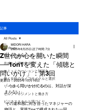
記事
All Posts
MIDORI HARA
All Posts
2025年8月25日
読了時間: 7分
Z世代が心を開いた瞬間
1on1と信頼のマネジメント
──1on1を変えた「傾聴と
共感と心理的安全性
コミュニケーションと対話力
問いかけ」：第3回
働く女性のライフサイクルと選択
更新日：
2025年10月16日
「うまく問いかけてるのに、対話が深
リーダーシップとマネジメント
まらない」
セルフマネジメントと働き方
ビジネススキルと場づくり
 その違和感に向き合ったマネジャーの
物語と、実践Tipsで構成された一回。