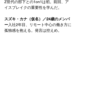
Z世代の部下との1on1は初。前回、ア
イスブレイクの重要性を学んだ。
スズキ・カナ（仮名）／24歳のメンバ
ー
入社2年目、リモート中心の働き方に
孤独感を抱える。発言は控えめ。
会話は成り立っている。でも…どこか
届いていない。ヒロシマネジャー：
「じゃあ、今困ってることはある？」
カナさん：「特にないです」答えは返
ってくる。でも、それが “心からの言
葉” かどうかは、別の問題。その違和感
にヒロシが気づくまでの1on1が、静か
に始まる。 
📌 ここから先は
、note記事の
有料エリ