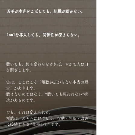
若手が本音をこぼしても、組織が動かない。
1on1を導入しても、関係性が深まらない。
聴いても、何も変わらなければ、やがて人は口
を閉ざします。
実は、ここにこそ「傾聴が広がらない本当の理
由」があります。
聴けないのではなく、“聴いても報われない”構
造があるのです。
でも、それは変えられる。
傾聴は、スキルだけでなく、行動・判断・改善
に接続できる “仕事の力” です。