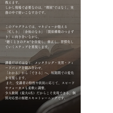
教えます。
しかし現場で必要なのは、“理屈”ではなく、実
務の中で使いこなす力です。
このプログラムでは、マネジャーが抱える
「忙しさ」「余裕のなさ」「関係構築のつまず
き」に向き合いながら、
“聴くときのクセ”を自覚し、修正し、習慣化し
ていくステップを重視します。
講義だけではなく、メンタリング・実習・フィ
ードバックを組み合わせ、
「わかる」から「できる」へ、短期間での変化
を支援します。
また、受講者の特性や状況に応じて、スピード
やフォーカスも柔軟に調整。
少人数制（最大4名）だからこそ実現できる、個
別対応型の傾聴スキルトレーニングです。