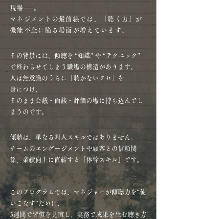
現場──。
マネジメントの最前線では、「聴く力」が
機能不全に陥る場面が増えています。
その背景には、傾聴を “知識” や “テクニック”
で終わらせてしまう職場の構造があります。
人は無意識のうちに「聴かないクセ」を
身につけ、
そのまま会議・面談・評価の場に持ち込んでし
まうのです。
傾聴は、単なる対人スキルではありません。
チームのエンゲージメントや顧客との信頼関
係、業績向上に直結する「体幹スキル」です。
このプログラムでは、マネジャーが傾聴力を“使
いこなす”ために、
3週間で習慣を見直し、実務で成果を生む聴き方