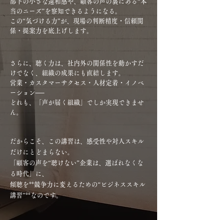
部下の小さな違和感や、顧客の声の裏にある“本
当のニーズ”を察知できるようになる。
この“気づける力”が、現場の判断精度・信頼関
係・提案力を底上げします。
さらに、聴く力は、社内外の関係性を動かすだ
けでなく、組織の成果にも直結します。
営業・カスタマーサクセス・人材定着・イノベ
ーション──
どれも、「声が届く組織」でしか実現できませ
ん。
だからこそ、この講習は、感受性や対人スキル
だけにとどまらない。
「顧客の声を“聴けない”企業は、選ばれなくな
る時代」に、
傾聴を**競争力に変えるための“ビジネススキル
講習”**なのです。