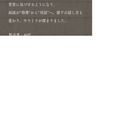
背景に気づけるようになり、
面談が“指導”から“対話”へ。部下の話し方も
変わり、やりとりが深まりました。
製造業・40代
#02
顧客対応に手応えが持てなかったリーダー
要望に応えているつもりだったが、
「聴く前提のズレ」に気づいたことで、相手
の期待を的確に汲み取れるように。
顧客満足度が上がり、更新率も改善。
ITサービス業・30代