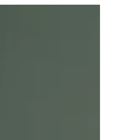
ンティティの危機と、等身大の自分と折り合いを
つける「自己受容」の必要性を、組織開発の視点
から解説します。