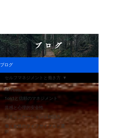
ブログ
ブログ
セルフマネジメントと働き方
All Posts
1on1と信頼のマネジメント
共感と心理的安全性
コミュニケーションと対話力
働く女性のライフサイクルと選
択