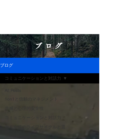
ブログ
ブログ
コミュニケーションと対話力
All Posts
1on1と信頼のマネジメント
共感と心理的安全性
コミュニケーションと対話力
働く女性のライフサイクルと選
択